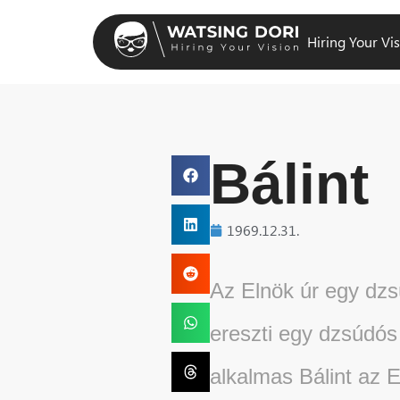
Hiring Your Vi
Bálint
1969.12.31.
Az Elnök úr egy dzsú
ereszti egy dzsúdós
alkalmas Bálint az E