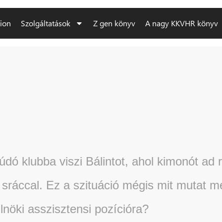
sion
Szolgáltatások
Z gen könyv
A nagy KKVHR könyv
dó klubba viszi Bálintot, ahol kimonót ad 
 sráccal. Ez a szituáció mégis mit mutat m
lnöki asszisztensi pozícióra?