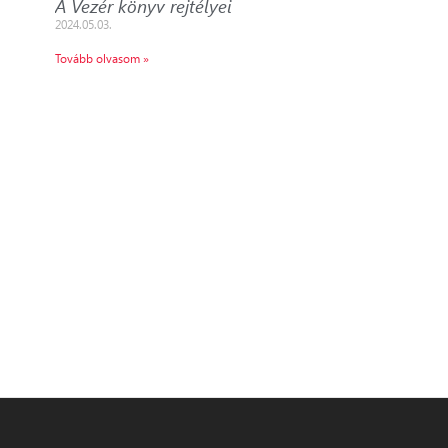
A Vezér könyv rejtélyei
2024.05.03.
Tovább olvasom »