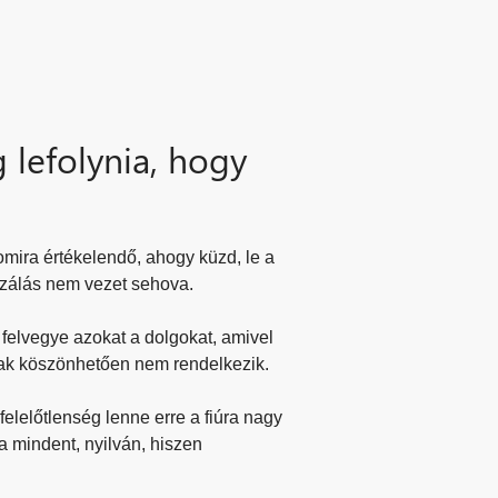
 lefolynia, hogy
omira értékelendő, ahogy küzd, le a
nzálás nem vezet sehova.
felvegye azokat a dolgokat, amivel
nak köszönhetően nem rendelkezik.
 felelőtlenség lenne erre a fiúra nagy
na mindent, nyilván, hiszen