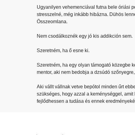
Ugyanilyen vehemenciával futna bele óriási 
stresszelné, még inkább hibázna. Dühös len
Összeomlana.
Nem csodálkoznék egy jó kis addikción sem.
Szeretném, ha ő esne ki.
Szeretném, ha egy olyan támogató közegbe ker
mentor, aki nem bedobja a dzsúdó szőnyegre,
Aki vállt vállnak vetve bepótol minden űrt eb
szükséges, hogy azzal a keménységgel, amit k
fejlődhessen a tudása és ennek eredményeké