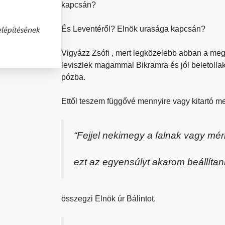
kapcsán?
lépítésének
És Leventéről? Elnök urasága kapcsán?
Vigyázz Zsófi , mert legközelebb abban a megt
leviszlek magammal Bikramra és jól beleto
pózba.
Ettől teszem függővé mennyire vagy kitartó me
“Fejjel nekimegy a falnak vagy mér
ezt az egyensúlyt akarom beállítan
összegzi Elnök úr Bálintot.