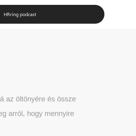
HRring podcast
rá az öltönyére és össze
eg arról, hogy mennyire