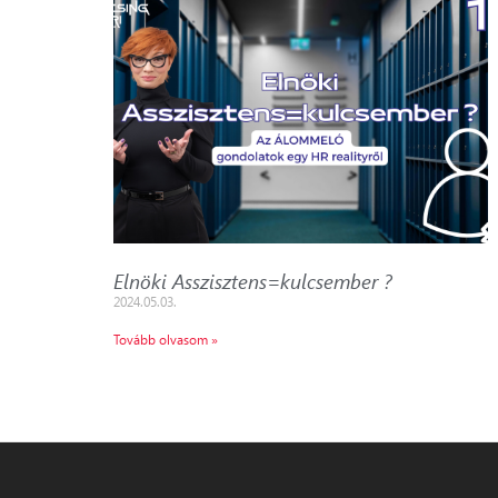
Elnöki Asszisztens=kulcsember ?
2024.05.03.
Tovább olvasom »