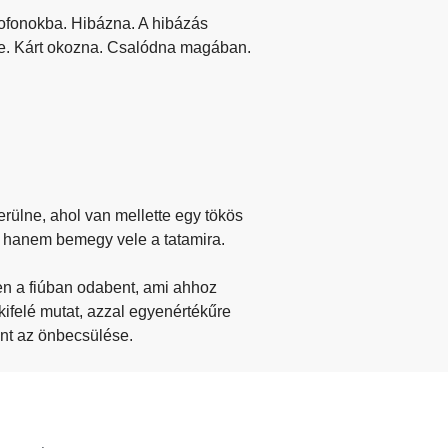
pofonokba. Hibázna. A hibázás
ne. Kárt okozna. Csalódna magában.
ülne, ahol van mellette egy tökös
 hanem bemegy vele a tatamira.
ben a fiúban odabent, ami ahhoz
ifelé mutat, azzal egyenértékűre
nt az önbecsülése.