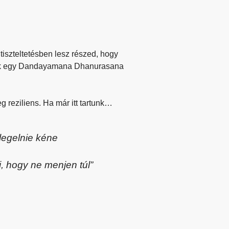
iszteltetésben lesz részed, hogy
llak egy Dandayamana Dhanurasana
g reziliens. Ha már itt tartunk…
legelnie kéne
i, hogy ne menjen túl”