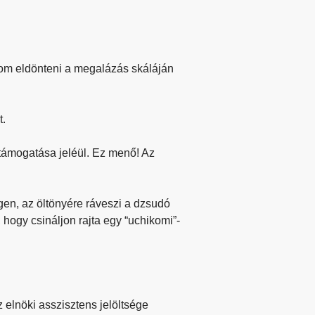
m eldönteni a megalázás skáláján
t.
 támogatása jeléül. Ez menő! Az
gen, az öltönyére ráveszi a dzsudó
 hogy csináljon rajta egy “uchikomi”-
 elnöki asszisztens jelöltsége