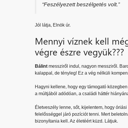
“Feszélyezett beszélgetés volt.”
Jól látja, Elnök úr.
Mennyi víznek kell még
végre észre vegyük???
Bálint
messziről indul, nagyon messziről. Bar
kalappal, de tényleg! Ez a vég nélküli kompe
Hagyni kellene, hogy egy támogató közegben 
a múltjából adódóan, a családi háttér hiányá
Életveszély lenne, sőt, kijelentem, hogy óriási
felelősséggel járó pozíciót tenni. Mert beletol
bizonyítania kell. Az életéért küzd. Látjuk.