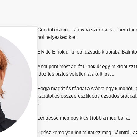
Gondolkozom… annyira szürreális… nem tudo
hol helyezkedik el.
Elvitte Elnök úr a régi dzsúdó klubjába Bálinto
Ahol pont most ad át Elnök úr egy mikrobuszt
időzítés biztos véletlen alakult így…
Fogja magát és ráadat a srácra egy kimonót. I
kabátot és összeeresztik egy dzsúdós sráccal,
t.
Lengesse meg egy kicsit jobbra meg balra.
Egész komolyan mit mutat ez meg Bálintról, az