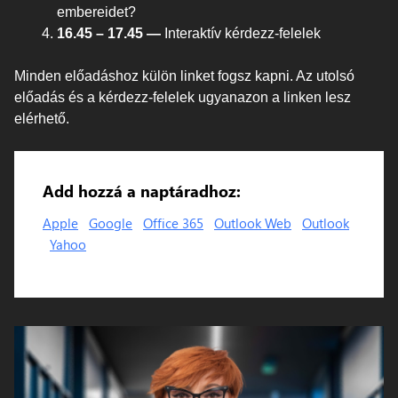
embereidet?
16.45 – 17.45 —
Interaktív kérdezz-felelek
Minden előadáshoz külön linket fogsz kapni. Az utolsó
előadás és a kérdezz-felelek ugyanazon a linken lesz
elérhető.
Add hozzá a naptáradhoz:
Apple
Google
Office 365
Outlook Web
Outlook
Yahoo