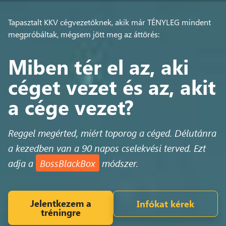
Tapasztalt KKV cégvezetőknek, akik már TÉNYLEG mindent
megpróbáltak, mégsem jött meg az áttörés:
Miben tér el az, aki
céget vezet és az, akit
a cége vezet?
Reggel megérted, miért toporog a céged. Délutánra
a kezedben van a 90 napos cselekvési terved. Ezt
adja a
BossBlackBox
módszer.
Jelentkezem a
Infókat kérek
tréningre