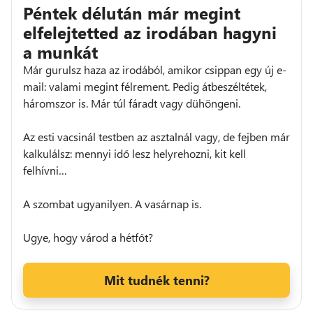
Péntek délután már megint
elfelejtetted az irodában hagyni
a munkát
Már gurulsz haza az irodából, amikor csippan egy új e-
mail: valami megint félrement. Pedig átbeszéltétek,
háromszor is. Már túl fáradt vagy dühöngeni.
Az esti vacsinál testben az asztalnál vagy, de fejben már
kalkulálsz: mennyi idő lesz helyrehozni, kit kell
felhívni…
A szombat ugyanilyen. A vasárnap is.
Ugye, hogy várod a hétfőt?
Mit tudnék tenni?