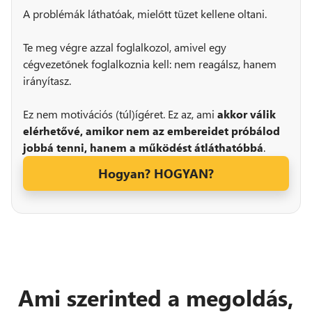
A problémák láthatóak, mielőtt tüzet kellene oltani.
Te meg végre azzal foglalkozol, amivel egy
cégvezetőnek foglalkoznia kell: nem reagálsz, hanem
irányítasz.
Ez nem motivációs (túl)ígéret. Ez az, ami
akkor válik
elérhetővé, amikor nem az embereidet próbálod
jobbá tenni, hanem a működést átláthatóbbá
.
Hogyan? HOGYAN?
Ami szerinted a megoldás,